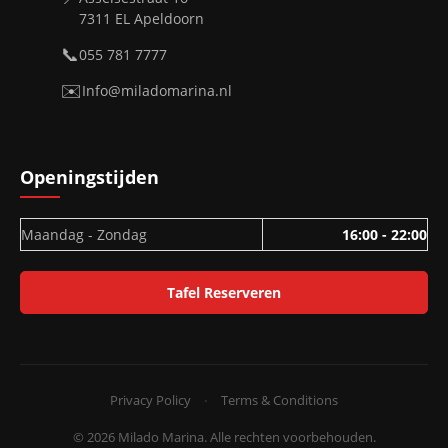
7311 EL Apeldoorn
📞
055 781 7777
✉️
Info@miladomarina.nl
Openingstijden
Maandag - Zondag
16:00 - 22:00
Tafel Reserveren
Privacy Policy
Terms & Conditions
•
© 2026 Milado Marina. Alle rechten voorbehouden.