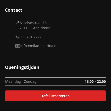
Contact
📍
Asselsestraat 16
7311 EL Apeldoorn
📞
055 781 7777
✉️
Info@miladomarina.nl
Openingstijden
Maandag - Zondag
16:00 - 22:00
Tafel Reserveren