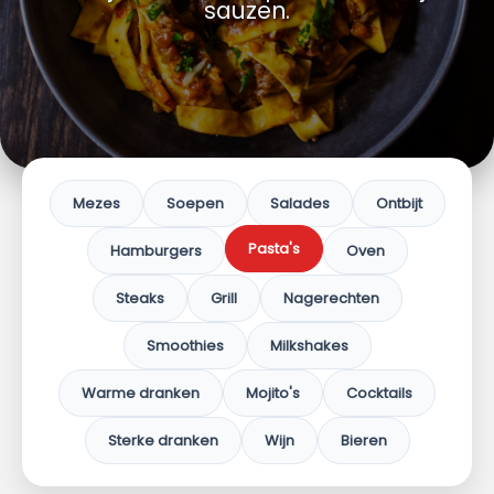
sauzen.
Mezes
Soepen
Salades
Ontbijt
Pasta's
Hamburgers
Oven
Steaks
Grill
Nagerechten
Smoothies
Milkshakes
Warme dranken
Mojito's
Cocktails
Sterke dranken
Wijn
Bieren