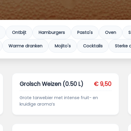
Ontbijt
Hamburgers
Pasta's
Oven
S
Warme dranken
Mojito's
Cocktails
Sterke 
Grolsch Weizen (0.50 L)
€ 9,50
Grote tarwebier met intense fruit- en
kruidige aroma’s