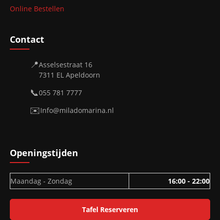
Online Bestellen
Contact
📍
Asselsestraat 16
7311 EL Apeldoorn
📞
055 781 7777
✉️
Info@miladomarina.nl
Openingstijden
Maandag - Zondag
16:00 - 22:00
Tafel Reserveren